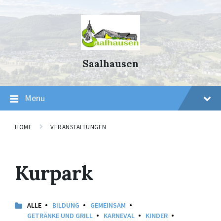
Skip
Skip
Skip
to
to
to
content
main
footer
navigation
Saalhausen
Menu
HOME
VERANSTALTUNGEN
Kurpark
ALLE
BILDUNG
GEMEINSAM
GETRÄNKE UND GRILL
KARNEVAL
KINDER