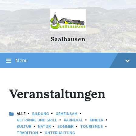
Skip
Skip
Skip
to
to
to
content
main
footer
navigation
Saalhausen
Menu
Veranstaltungen
ALLE
BILDUNG
GEMEINSAM
GETRÄNKE UND GRILL
KARNEVAL
KINDER
KULTUR
NATUR
SOMMER
TOURISMUS
TRADITION
UNTERHALTUNG