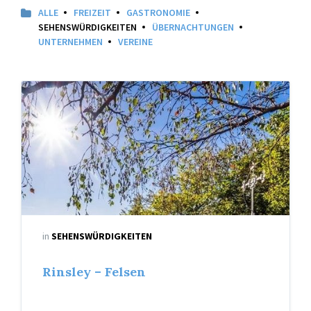
ALLE
FREIZEIT
GASTRONOMIE
SEHENSWÜRDIGKEITEN
ÜBERNACHTUNGEN
UNTERNEHMEN
VEREINE
in
SEHENSWÜRDIGKEITEN
Rinsley – Felsen