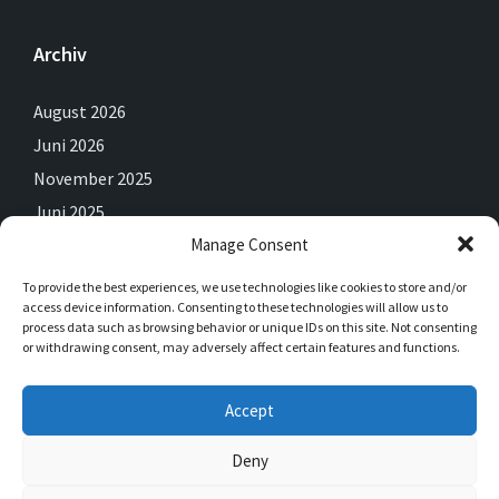
Archiv
August 2026
Juni 2026
November 2025
Juni 2025
Manage Consent
Mai 2025
April 2025
To provide the best experiences, we use technologies like cookies to store and/or
access device information. Consenting to these technologies will allow us to
Februar 2025
process data such as browsing behavior or unique IDs on this site. Not consenting
Dezember 2024
or withdrawing consent, may adversely affect certain features and functions.
September 2024
Accept
Juli 2024
Juni 2024
Deny