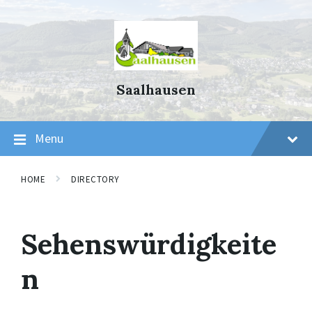
Skip
Skip
Skip
to
to
to
content
main
footer
navigation
Saalhausen
Menu
HOME
DIRECTORY
Sehenswürdigkeite
n