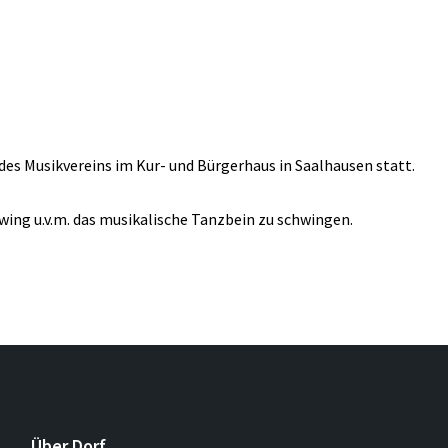
 des Musikvereins im Kur- und Bürgerhaus in Saalhausen statt.
wing u.v.m. das musikalische Tanzbein zu schwingen.
Über Dorf