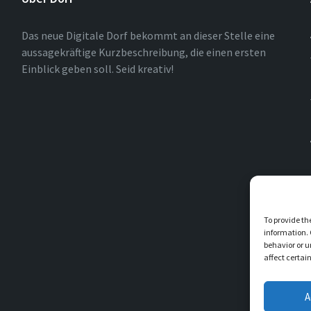
Das neue Digitale Dorf bekommt an dieser Stelle eine
aussagekräftige Kurzbeschreibung, die einen ersten
Einblick geben soll. Seid kreativ!
To provide th
information. 
behavior or u
affect certai
A