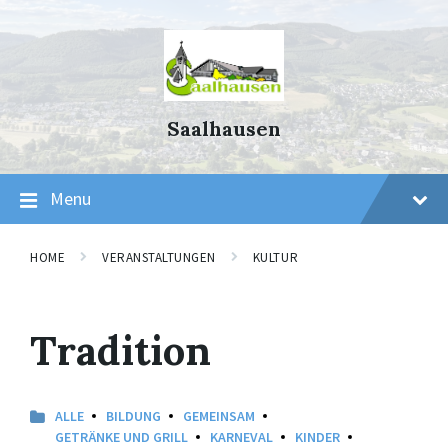
Skip
Skip
Skip
to
to
to
content
main
footer
navigation
Saalhausen
Menu
HOME
VERANSTALTUNGEN
KULTUR
Tradition
ALLE
BILDUNG
GEMEINSAM
GETRÄNKE UND GRILL
KARNEVAL
KINDER