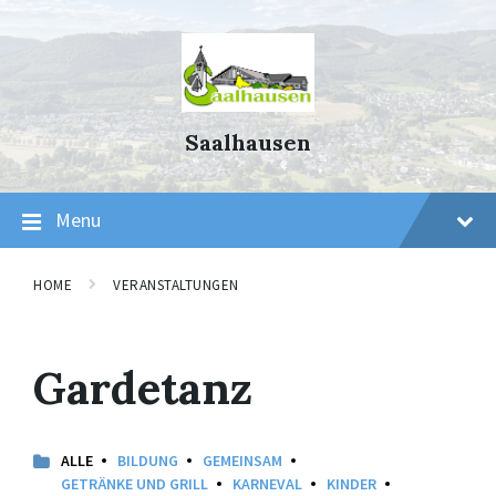
Skip
Skip
Skip
to
to
to
content
main
footer
navigation
Saalhausen
Menu
HOME
VERANSTALTUNGEN
Gardetanz
ALLE
BILDUNG
GEMEINSAM
GETRÄNKE UND GRILL
KARNEVAL
KINDER