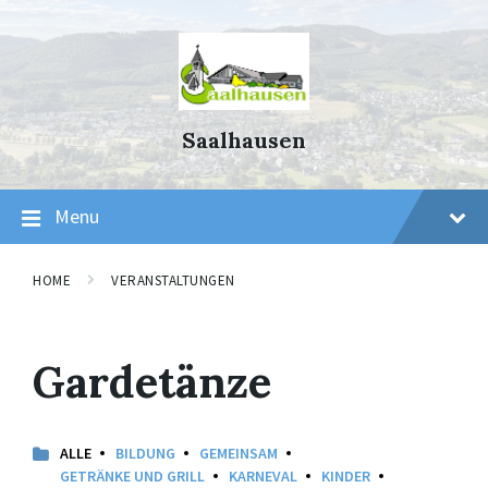
Skip
Skip
Skip
to
to
to
content
main
footer
navigation
Saalhausen
Menu
HOME
VERANSTALTUNGEN
Gardetänze
ALLE
BILDUNG
GEMEINSAM
GETRÄNKE UND GRILL
KARNEVAL
KINDER