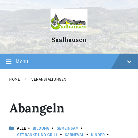
Skip
Skip
Skip
to
to
to
content
main
footer
navigation
Saalhausen
Menu
HOME
VERANSTALTUNGEN
Abangeln
ALLE
BILDUNG
GEMEINSAM
GETRÄNKE UND GRILL
KARNEVAL
KINDER