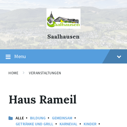
Skip
Skip
Skip
to
to
to
content
main
footer
navigation
Saalhausen
Menu
HOME
VERANSTALTUNGEN
Haus Rameil
ALLE
BILDUNG
GEMEINSAM
GETRÄNKE UND GRILL
KARNEVAL
KINDER