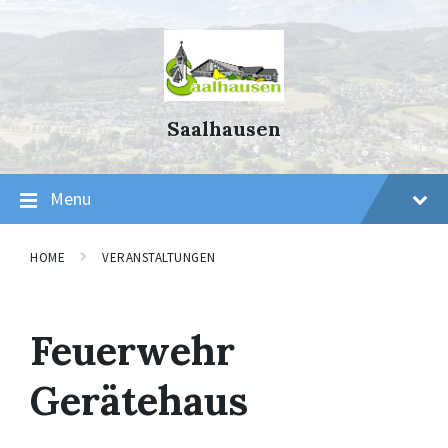
Skip
Skip
Skip
to
to
to
content
main
footer
navigation
Saalhausen
Menu
HOME
VERANSTALTUNGEN
Feuerwehr
Gerätehaus