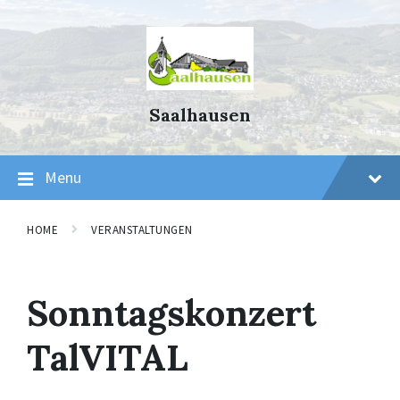
Skip
Skip
Skip
to
to
to
content
main
footer
navigation
Saalhausen
Menu
HOME
VERANSTALTUNGEN
Sonntagskonzert
TalVITAL