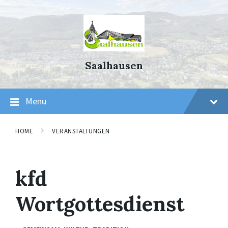
Skip
Skip
Skip
to
to
to
content
main
footer
navigation
Saalhausen
Menu
HOME
VERANSTALTUNGEN
kfd
Wortgottesdienst