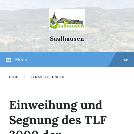
Skip
Skip
Skip
to
to
to
content
main
footer
navigation
Saalhausen
Menu
HOME
VERANSTALTUNGEN
Einweihung und
Segnung des TLF