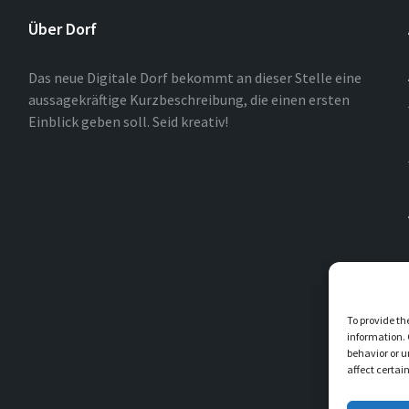
Über Dorf
Das neue Digitale Dorf bekommt an dieser Stelle eine
aussagekräftige Kurzbeschreibung, die einen ersten
Einblick geben soll. Seid kreativ!
To provide th
information. 
behavior or u
affect certai