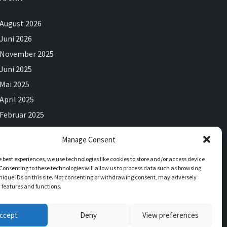
August 2026
Juni 2026
November 2025
Juni 2025
Mai 2025
April 2025
Februar 2025
Dezember 2024
Manage Consent
September 2024
e best experiences, we use technologies like cookies to store and/or access device
Juli 2024
Consenting to these technologies will allow us to process data such as browsing
Juni 2024
nique IDs on this site. Not consenting or withdrawing consent, may adversely
n features and functions.
ccept
Deny
View preferences