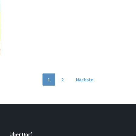
1
2
Nächste
Über Dorf