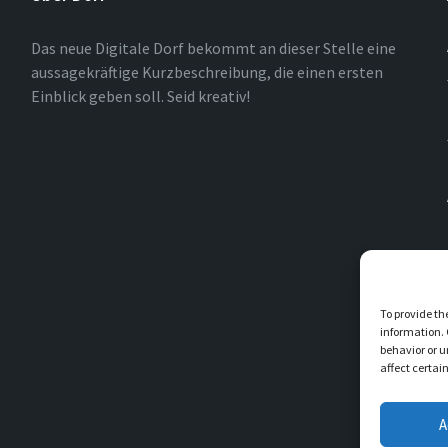
Das neue Digitale Dorf bekommt an dieser Stelle eine
aussagekräftige Kurzbeschreibung, die einen ersten
Einblick geben soll. Seid kreativ!
To provide th
information. 
behavior or u
affect certai
A