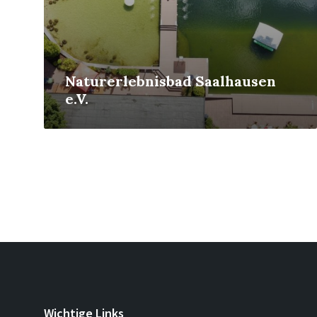
Naturerlebnisbad Saalhausen
e.V.
Seitennummerierung
der
Beiträge
Wichtige Links