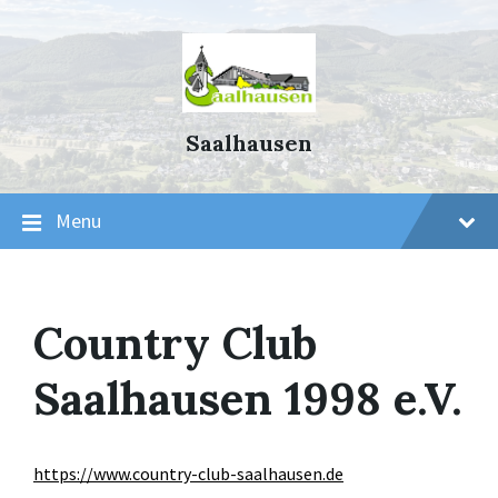
Skip
Skip
Skip
to
to
to
content
main
footer
navigation
Saalhausen
Menu
Country Club
Saalhausen 1998 e.V.
https://www.country-club-saalhausen.de