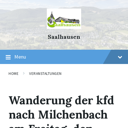
Skip
Skip
Skip
to
to
to
content
main
footer
navigation
Saalhausen
Menu
HOME
VERANSTALTUNGEN
Wanderung der kfd
nach Milchenbach