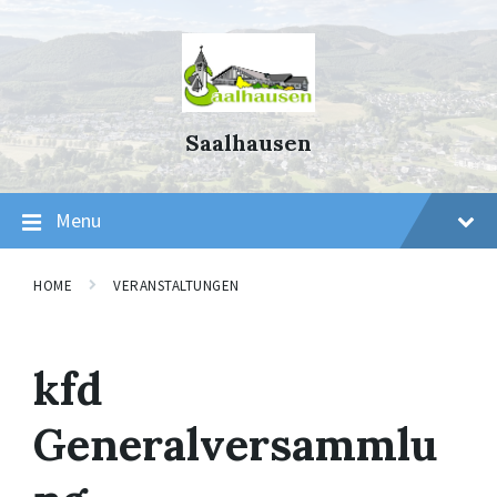
Skip
Skip
Skip
to
to
to
content
main
footer
navigation
Saalhausen
Menu
HOME
VERANSTALTUNGEN
kfd
Generalversammlu