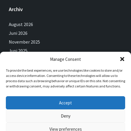
Archiv
August 2026
Juni 2026
November 2025
Juni 2025
Manage Consent
Mai 2025
April 2025
To provide the best experiences, we use technologies like cookies to store and/or
access device information. Consenting to these technologies will allow us to
Februar 2025
process data such as browsing behavior or unique IDs on this site. Not consenting
Dezember 2024
or withdrawing consent, may adversely affect certain features and functions.
September 2024
Accept
Juli 2024
Juni 2024
Deny
View preferences