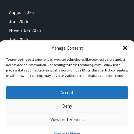
August 2026
Juni 2026
November 2025
Juni 2025
Manage Consent
Mai 2025
April 2025
To provide the best experiences, we use technologies like cookies to store and/or
access device information. Consenting to these technologies will allow us to
Februar 2025
process data such as browsing behavior or unique IDs on this site. Not consenting
Dezember 2024
or withdrawing consent, may adversely affect certain features and functions.
September 2024
Accept
Juli 2024
Juni 2024
Deny
View preferences
© 2026 Saalhausen
Cookie-Richtlinie