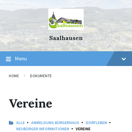
Skip
Skip
Skip
to
to
to
content
main
footer
navigation
Saalhausen
Menu
HOME
DOKUMENTE
Vereine
ALLE
ANMELDUNG BÜRGERHAUS
DORFLEBEN
NEUBÜRGER INFORMATIONEN
VEREINE