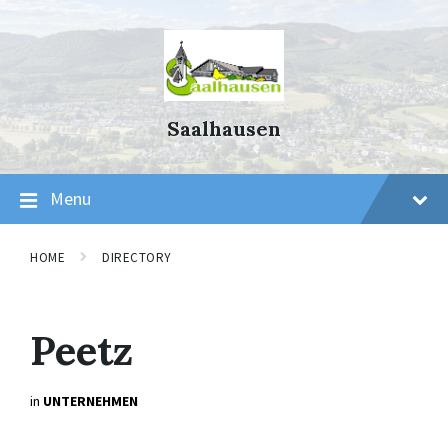
Skip
Skip
Skip
to
to
to
content
main
footer
navigation
Saalhausen
Menu
HOME
DIRECTORY
Peetz
in
UNTERNEHMEN