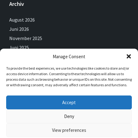
Archiv
August 2026
Juni 2026
November 2025
Juni 2025
Manage Consent
Mai 2025
April 2025
To provide the best experiences, we use technologies like cookies to store and/or
access device information. Consenting to these technologies will allow us to
Februar 2025
process data such as browsing behavior or unique IDs on this site. Not consenting
Dezember 2024
or withdrawing consent, may adversely affect certain features and functions.
September 2024
Accept
Juli 2024
Juni 2024
Deny
View preferences
© 2026 Saalhausen