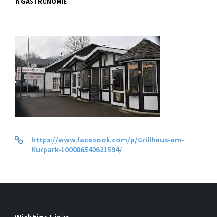
in
GASTRONOMIE
https://www.facebook.com/p/Grillhaus-am-
Kurpark-100086540621594/