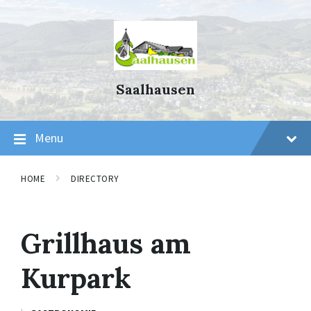
Skip
Skip
Skip
to
to
to
content
main
footer
navigation
Saalhausen
Menu
HOME
DIRECTORY
Grillhaus am
Kurpark