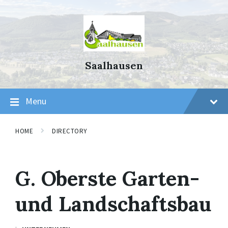
Skip
Skip
Skip
to
to
to
content
main
footer
navigation
Saalhausen
Menu
HOME
DIRECTORY
G. Oberste Garten-
und Landschaftsbau