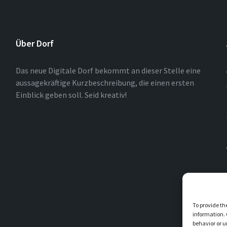
Über Dorf
Das neue Digitale Dorf bekommt an dieser Stelle eine
aussagekräftige Kurzbeschreibung, die einen ersten
Einblick geben soll. Seid kreativ!
To provide th
information. 
behavior or u