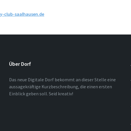
y-club-saalhausen.de
Über Dorf
Das neue Digitale Dorf bekommt an dieser Stelle eine
aussagekräftige Kurzbeschreibung, die einen ersten
Einblick geben soll. Seid kreativ!