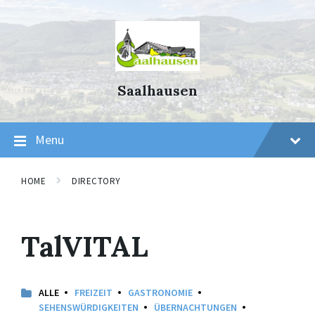
Skip
Skip
Skip
to
to
to
content
main
footer
navigation
Saalhausen
Menu
HOME
DIRECTORY
TalVITAL
ALLE
FREIZEIT
GASTRONOMIE
SEHENSWÜRDIGKEITEN
ÜBERNACHTUNGEN