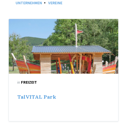
UNTERNEHMEN
VEREINE
Piratenschiff
in
FREIZEIT
TalVITAL Park