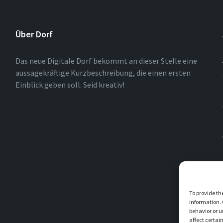
Über Dorf
Das neue Digitale Dorf bekommt an dieser Stelle eine
aussagekräftige Kurzbeschreibung, die einen ersten
Einblick geben soll. Seid kreativ!
To provide th
information. 
behavior or u
affect certai