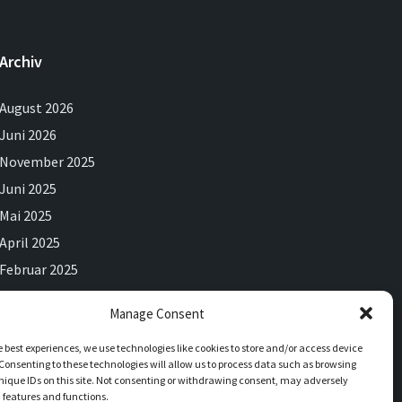
Archiv
August 2026
Juni 2026
November 2025
Juni 2025
Mai 2025
April 2025
Februar 2025
Dezember 2024
Manage Consent
September 2024
e best experiences, we use technologies like cookies to store and/or access device
Juli 2024
Consenting to these technologies will allow us to process data such as browsing
Juni 2024
nique IDs on this site. Not consenting or withdrawing consent, may adversely
n features and functions.