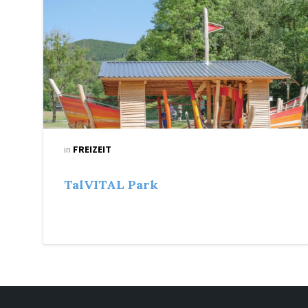
Piratenschiff
in
FREIZEIT
TalVITAL Park