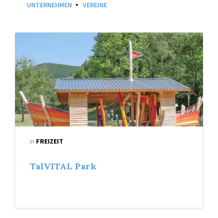
UNTERNEHMEN
VEREINE
Piratenschiff
in
FREIZEIT
TalVITAL Park