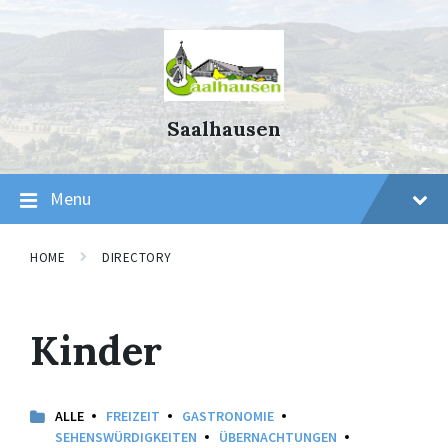
Skip
Skip
Skip
to
to
to
content
main
footer
navigation
Saalhausen
Menu
HOME
DIRECTORY
Kinder
ALLE
FREIZEIT
GASTRONOMIE
SEHENSWÜRDIGKEITEN
ÜBERNACHTUNGEN