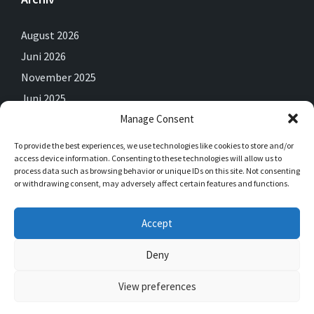
August 2026
Juni 2026
November 2025
Juni 2025
Manage Consent
Mai 2025
April 2025
To provide the best experiences, we use technologies like cookies to store and/or
access device information. Consenting to these technologies will allow us to
Februar 2025
process data such as browsing behavior or unique IDs on this site. Not consenting
Dezember 2024
or withdrawing consent, may adversely affect certain features and functions.
September 2024
Accept
Juli 2024
Juni 2024
Deny
View preferences
© 2026 Saalhausen