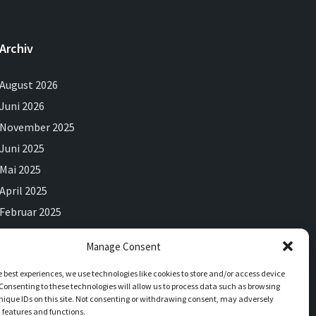
Archiv
August 2026
Juni 2026
November 2025
Juni 2025
Mai 2025
April 2025
Februar 2025
Dezember 2024
Manage Consent
September 2024
e best experiences, we use technologies like cookies to store and/or access device
Juli 2024
Consenting to these technologies will allow us to process data such as browsing
Juni 2024
nique IDs on this site. Not consenting or withdrawing consent, may adversely
n features and functions.