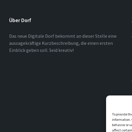
Über Dorf
Das neue Digitale Dorf bekommt an dieser Stelle eine
aussagekräftige Kurzbeschreibung, die einen ersten
Einblick geben soll. Seid kreativ!
To provide th
information. 
behavior or u
affect certai