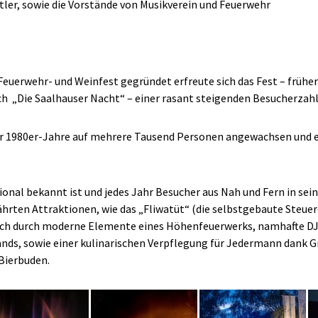
ler, sowie die Vorstände von Musikverein und Feuerwehr
Feuerwehr- und Weinfest gegründet erfreute sich das Fest – frühe
h „Die Saalhauser Nacht“ – einer rasant steigenden Besucherzahl
er 1980er-Jahre auf mehrere Tausend Personen angewachsen und er
ional bekannt ist und jedes Jahr Besucher aus Nah und Fern in se
ährten Attraktionen, wie das „Fliwatüt“ (die selbstgebaute Steuere
uch durch moderne Elemente eines Höhenfeuerwerks, namhafte DJs 
ds, sowie einer kulinarischen Verpflegung für Jedermann dank Gri
 Bierbuden.