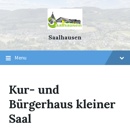
Skip
Skip
Skip
to
to
to
content
main
footer
navigation
Saalhausen
Menu
Kur- und
Bürgerhaus kleiner
Saal