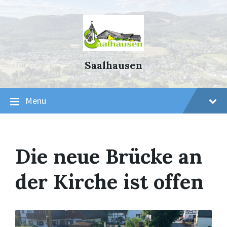
Skip
Skip
Skip
to
to
to
content
main
footer
navigation
Saalhausen
Menu
Die neue Brücke an
der Kirche ist offen